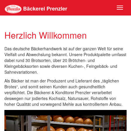
Bäckerei Prenzler
Toggl
naviga
Herzlich Willkommen
Das deutsche Bäckerhandwerk ist auf der ganzen Welt für seine
Vielfalt und Abwechslung bekannt. Unsere Produktpalette umfasst
dabei rund 30 Brotsorten, über 20 Brötchen- und
Kleingebäcksorten sowie diversen Kuchen-, Feingebäck- und
Sahnevariationen.
Als Bäcker ist man der Produzent und Lieferant des „täglichen
Brotes“, und somit seinen Kunden auch gesundheitlich
verpflichtet. Die Bäckerei & Konditorei Prenzler verarbeitet
deswegen nur jodiertes Kochsalz, Natursauer, Rohstoffe von
hoher Qualität und vorwiegend Mehle aus kontrolliertem Anbau.
Video-
Player